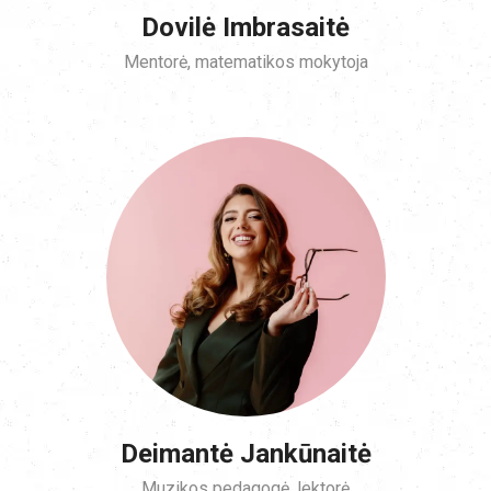
Dovilė Imbrasaitė
Mentorė, matematikos mokytoja
Deimantė Jankūnaitė
Muzikos pedagogė, lektorė