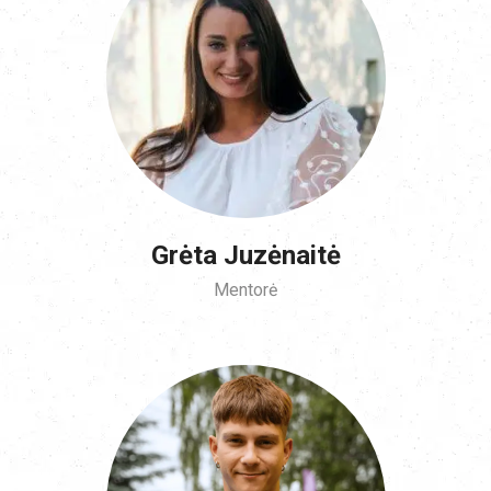
Grėta Juzėnaitė
Mentorė