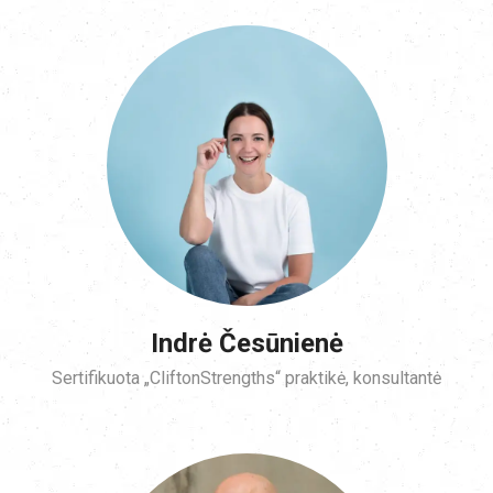
Indrė Česūnienė
Sertifikuota „CliftonStrengths“ praktikė, konsultantė