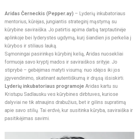
Aridas Černeckis (Pepper.ay)
– Lyderių inkubatoriaus
mentorius, kūrėjas, jungiantis strateginį mąstymą su
kūrybine saviraiška. Jo patirtis apima darbą tarptautinėje
aplinkoje bei lyderystės ugdymą, kurį šiandien jis perkelia į
kūrybos ir stiliaus lauką.
Sąmoningai pasirinkęs kūrybinį kelią, Aridas nuosekliai
formuoja savo kryptį mados ir saviraiškos srityje. Jo
stiprybė – gebėjimas matyti visumą: nuo idėjos iki jos
įgyvendinimo, skatinant autentiškumą ir drąsą išsiskirti.
Lyderių inkubatoriaus programoje
Aridas kartu su
Kristupu Sadlausku ves kūrybines dirbtuves, kuriose
dalyviai ne tik atnaujins drabužius, bet ir gilins supratimą
apie savo stilių. Tai erdvė, kur susitinka kūryba, saviraiška ir
pasitikėjimas savimi.