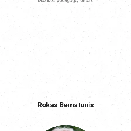
Muzikos pedagogė, lektorė
Rokas Bernatonis