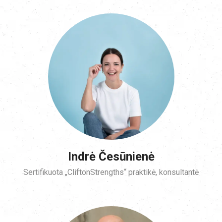
Indrė Česūnienė
Sertifikuota „CliftonStrengths“ praktikė, konsultantė