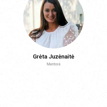
Grėta Juzėnaitė
Mentorė