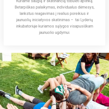
Kuriame saugią ir skatinančią tobulėti aplinką.
Betarpiškas palaikymas, individualus dėmesys,
lankstus reagavimas į realius poreikius ir
jaunuolių iniciatyvos skatinimas – tai Lyderių
inkubatoriuje kuriamos sąlygos visapusiškam
jaunuolio ugdymui.