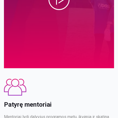
Patyrę mentoriai
Mentoriai lydi dalyvius programos metu, įkvėpia ir skatina