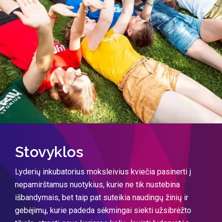
Stovyklos
Lyderių inkubatorius moksleivius kviečia pasinerti į
nepamirštamus nuotykius, kurie ne tik nustebina
išbandymais, bet taip pat suteikia naudingų žinių ir
gebėjimų, kurie padeda sėkmingai siekti užsibrėžto