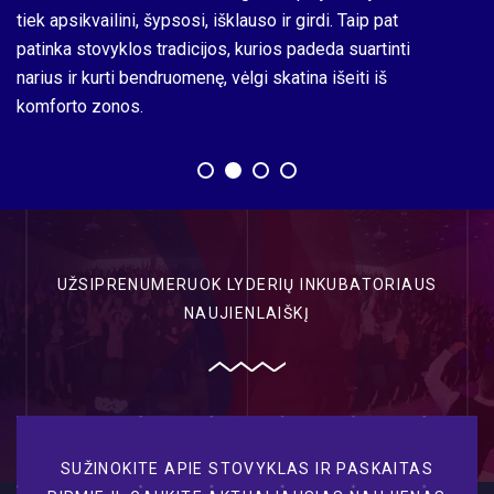
tiek apsikvailini, šypsosi, išklauso ir girdi. Taip pat
patinka stovyklos tradicijos, kurios padeda suartinti
narius ir kurti bendruomenę, vėlgi skatina išeiti iš
komforto zonos.
UŽSIPRENUMERUOK LYDERIŲ INKUBATORIAUS
NAUJIENLAIŠKĮ
SUŽINOKITE APIE STOVYKLAS IR PASKAITAS
PIRMIEJI, GAUKITE AKTUALIAUSIAS NAUJIENAS