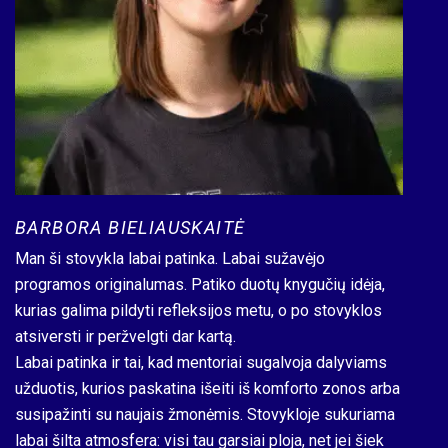
BARBORA BIELIAUSKAITĖ
JO
Man ši stovykla labai patinka. Labai sužavėjo
Į L
programos originalumas. Patiko duotų knygučių idėja,
man
kurias galima pildyti refleksijos metu, o po stovyklos
ban
atsiversti ir peržvelgti dar kartą.
Lyd
Labai patinka ir tai, kad mentoriai sugalvoja dalyviams
kaž
užduotis, kurios paskatina išeiti iš komforto zonos arba
pla
susipažinti su naujais žmonėmis. Stovykloje sukuriama
to 
labai šilta atmosfera: visi tau garsiai ploja, net jei šiek
me