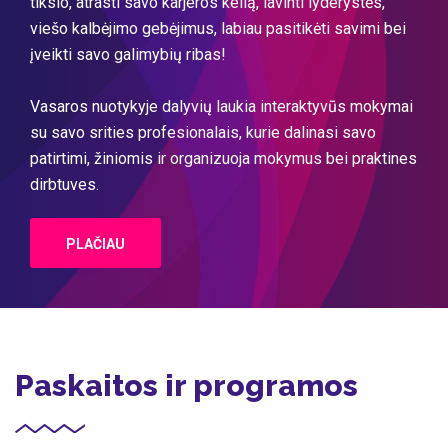
tikslo, atrasti savo karjeros kelią, lavinti lyderystės,
viešo kalbėjimo gebėjimus, labiau pasitikėti savimi bei
įveikti savo galimybių ribas!
Vasaros nuotykyje dalyvių laukia interaktyvūs mokymai
su savo srities profesionalais, kurie dalinasi savo
patirtimi, žiniomis ir organizuoja mokymus bei praktines
dirbtuves.
PLAČIAU
Paskaitos ir programos