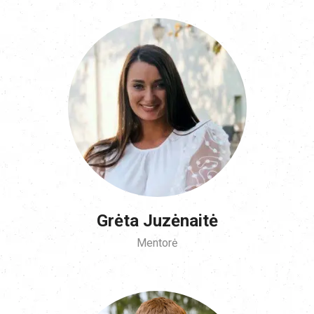
Grėta Juzėnaitė
Mentorė