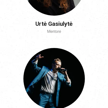
Urtė Gasiulytė
Mentorė