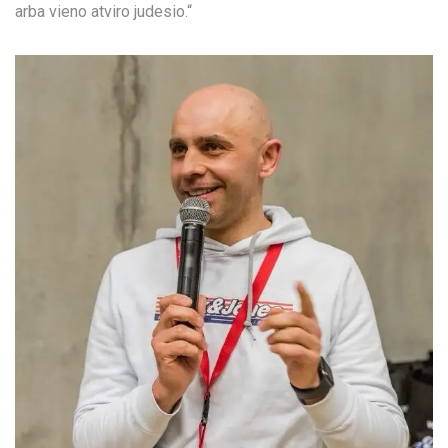
arba vieno atviro judesio.“