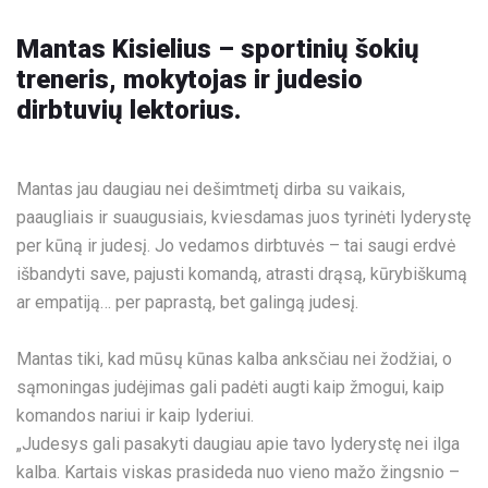
Mantas Kisielius – sportinių šokių
treneris, mokytojas
ir judesio
dirbtuvių lektorius.
Mantas jau daugiau nei dešimtmetį dirba su vaikais,
paaugliais ir suaugusiais, kviesdamas juos tyrinėti lyderystę
per kūną ir judesį. Jo vedamos dirbtuvės – tai saugi erdvė
išbandyti save, pajusti komandą, atrasti drąsą, kūrybiškumą
ar empatiją… per paprastą, bet galingą judesį.
Mantas tiki, kad mūsų kūnas kalba anksčiau nei žodžiai, o
sąmoningas judėjimas gali padėti augti kaip žmogui, kaip
komandos nariui ir kaip lyderiui.
„Judesys gali pasakyti daugiau apie tavo lyderystę nei ilga
kalba. Kartais viskas prasideda nuo vieno mažo žingsnio –