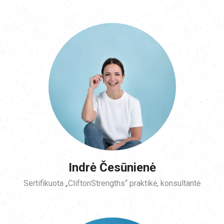
Indrė Česūnienė
Sertifikuota „CliftonStrengths“ praktikė, konsultantė